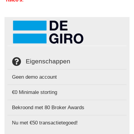
Eigenschappen
Geen demo account
€0 Minimale storting
Bekroond met 80 Broker Awards
Nu met €50 transactietegoed!