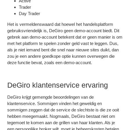
Active
Trader
Day Trader
Het is vermeldenswaard dat hoewel het handelsplatform
gebruiksvriendelijk is, DeGiro geen demo-account biedt. Dit
gebrek aan demo-account betekent dat er geen manier is om
met het platform te spelen zonder geld vast te leggen. Dus,
als je niet iemand bent die snel naar nieuwe sites duikt, dan
zou je een andere goedkope optie kunnen overwegen die
deze functie bevat, zoals een demo-account.
DeGiro klantenservice ervaring
DeGiro krijgt gemengde beoordelingen van de
klantenservice. Sommigen vinden het geweldig en
sommigen zeggen dat de service de slechtste is die ze ooit
hebben meegemaakt. Nogmaals, DeGiro bestaat niet om
tegemoet te komen aan de grillen van haar klanten. Als je
een persoonlijke broker wilt, moet je beheerskosten betalen.