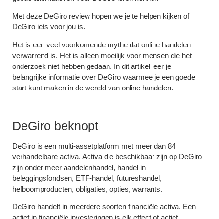
Met deze DeGiro review hopen we je te helpen kijken of
DeGiro iets voor jou is.
Het is een veel voorkomende mythe dat online handelen
verwarrend is. Het is alleen moeilijk voor mensen die het
onderzoek niet hebben gedaan. In dit artikel leer je
belangrijke informatie over DeGiro waarmee je een goede
start kunt maken in de wereld van online handelen.
DeGiro beknopt
DeGiro is een multi-assetplatform met meer dan 84
verhandelbare activa. Activa die beschikbaar zijn op DeGiro
zijn onder meer aandelenhandel, handel in
beleggingsfondsen, ETF-handel, futureshandel,
hefboomproducten, obligaties, opties, warrants.
DeGiro handelt in meerdere soorten financiële activa. Een
actief in financiële investeringen is elk effect of actief,