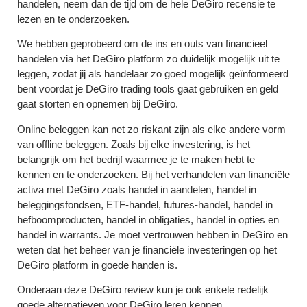
handelen, neem dan de tijd om de hele DeGiro recensie te
lezen en te onderzoeken.
We hebben geprobeerd om de ins en outs van financieel
handelen via het DeGiro platform zo duidelijk mogelijk uit te
leggen, zodat jij als handelaar zo goed mogelijk geïnformeerd
bent voordat je DeGiro trading tools gaat gebruiken en geld
gaat storten en opnemen bij DeGiro.
Online beleggen kan net zo riskant zijn als elke andere vorm
van offline beleggen. Zoals bij elke investering, is het
belangrijk om het bedrijf waarmee je te maken hebt te
kennen en te onderzoeken. Bij het verhandelen van financiële
activa met DeGiro zoals handel in aandelen, handel in
beleggingsfondsen, ETF-handel, futures-handel, handel in
hefboomproducten, handel in obligaties, handel in opties en
handel in warrants. Je moet vertrouwen hebben in DeGiro en
weten dat het beheer van je financiële investeringen op het
DeGiro platform in goede handen is.
Onderaan deze DeGiro review kun je ook enkele redelijk
goede alternatieven voor DeGiro leren kennen