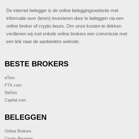
De internet belegger is de online beleggingswebsite met
informatie over (leren) investeren door te beleggen via een
online broker of crypto beurs. Om onze kosten te dekken
verdienen wij met enkele online brokers een commissie met
een link naar de aanbieders website.
BESTE BROKERS
eToro
FTX.com
DeGiro
Capital.com
BELEGGEN
Online Brokers
Crypto Beurzen