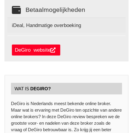
Betaalmogelijkheden
iDeal, Handmatige overboeking
DeGiro website
WAT IS
DEGIRO?
DeGiro is Nederlands meest bekende online broker.
Maar wat is ervaring met DeGiro ten opzichte van andere
online brokers? In deze DeGiro review bespreken we de
grootste voor- en nadelen van deze broker zoals de
vraag of DeGiro betrouwbaar is. Zo krijg jij een beter