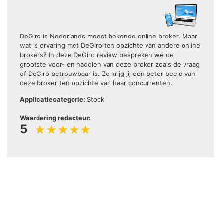
DeGiro is Nederlands meest bekende online broker. Maar
wat is ervaring met DeGiro ten opzichte van andere online
brokers? In deze DeGiro review bespreken we de
grootste voor- en nadelen van deze broker zoals de vraag
of DeGiro betrouwbaar is. Zo krijg jij een beter beeld van
deze broker ten opzichte van haar concurrenten.
Applicatiecategorie:
Stock
Waardering redacteur:
5