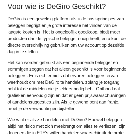
Voor wie is DeGiro Geschikt?
DeGiro is een geweldig platform als u de basisprincipes van
beleggen begrijpt en je grote interesse het vinden van de
laagste kosten is. Het is ongelooflijk goedkoop, biedt meer
producten dan de typische belegger nodig heeft, en u kunt de
directe overschrijving gebruiken om uw account op dezelfde
dag in te stellen.
Het kan worden gebruikt als een beginnende belegger en
sommigen zeggen dat het alleen geschikt is voor beginnende
beleggers. Er is echter niets dat ervaren beleggers ervan
weerhoudt om met DeGiro te handelen, zolang je toegang
hebt tot de middelen die je elders nodig hebt. Onthoud dat
grafieken eenvoudig zijn en dat er geen prijswaarschuwingen
of aandelensuggesties zijn. Als je gewend bent aan franje,
moet je de verwachtingen bijstellen.
Wie wint er als ze handelen met DeGiro? Hoewel beleggen
altijd het risico met zich meebrengt om alles te verliezen, zijn
degenen die in ETF’s willen handelen waarschijnlijk de grote