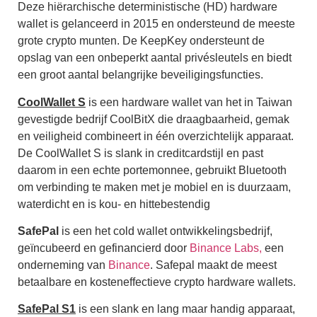
Deze hiërarchische deterministische (HD) hardware
wallet is gelanceerd in 2015 en ondersteund de meeste
grote crypto munten.
De KeepKey ondersteunt de
opslag van een onbeperkt aantal privésleutels en biedt
een groot aantal belangrijke beveiligingsfuncties.
CoolWallet S
is een hardware wallet van het in Taiwan
gevestigde bedrijf CoolBitX die draagbaarheid, gemak
en veiligheid combineert in één overzichtelijk apparaat.
De CoolWallet S is slank in creditcardstijl en past
daarom in een echte portemonnee, gebruikt Bluetooth
om verbinding te maken met je mobiel en is duurzaam,
waterdicht en is kou- en hittebestendig
SafePal
is een het cold wallet ontwikkelingsbedrijf,
geïncubeerd en gefinancierd door
Binance Labs,
een
onderneming van
Binance
. Safepal maakt de meest
betaalbare en kosteneffectieve crypto hardware wallets.
SafePal S1
is een slank en lang maar handig apparaat,