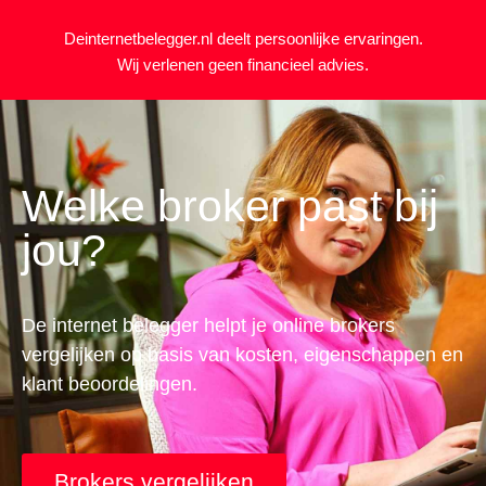
Deinternetbelegger.nl deelt persoonlijke ervaringen.
Wij verlenen geen financieel advies.
Welke broker past bij
jou?
De internet belegger helpt je online brokers
vergelijken op basis van kosten, eigenschappen en
klant beoordelingen.
Brokers vergelijken