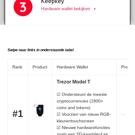
Keepkey
Hardware wallet bekijken
Swipe naar links in onderstaande tabel
Rank
Product
Hardware Wallet
Produc
Trezor Model T
☑ Ondersteunt de meeste
cryptocurrencies (1800+
coins and tokens)
#1
...
☑ Voorzien van nieuw RGB-
kleurentouchscreen
☑ Nieuwe hardwarefuncties
zoals een SD-kaartsleuf en